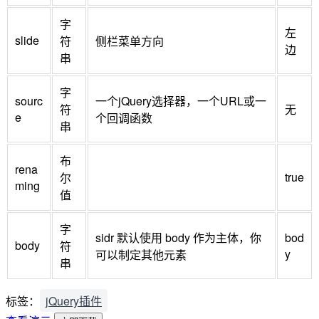
字
左
slide
符
侧栏菜单方向
边
串
字
sourc
一个jQuery选择器，一个URL或一
符
无
e
个回调函数
串
布
rena
true
尔
ming
值
字
sidr 默认使用 body 作为主体，你
bod
body
符
y
可以制定其他元素
串
标签：
jQuery插件