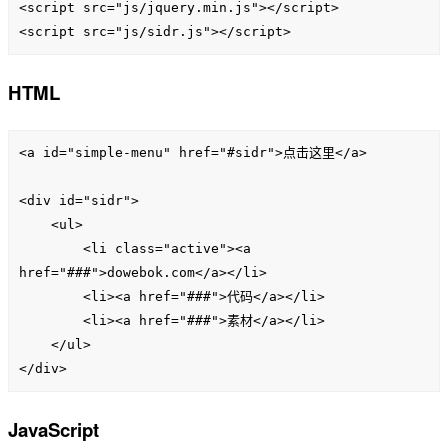
<script src="js/jquery.min.js"></script>

<script src="js/sidr.js"></script>
HTML
<a id="simple-menu" href="#sidr">点击这里</a>

<div id="sidr">

    <ul>

        <li class="active"><a 
href="###">dowebok.com</a></li>

        <li><a href="###">代码</a></li>

        <li><a href="###">素材</a></li>

    </ul>

</div>
JavaScript