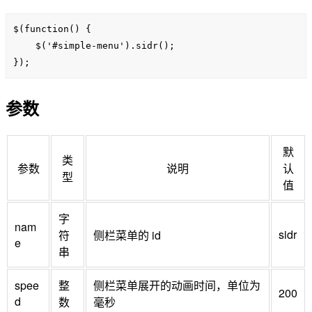
$(function() {

    $('#simple-menu').sidr();

});
参数
默
类
参数
说明
认
型
值
字
nam
sidr
符
侧栏菜单的 id
e
串
spee
整
侧栏菜单展开的动画时间，单位为
200
d
数
毫秒