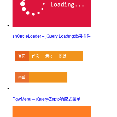
shCircleLoader – jQuery Loading效果插件
PgwMenu – jQuery/Zepto响应式菜单