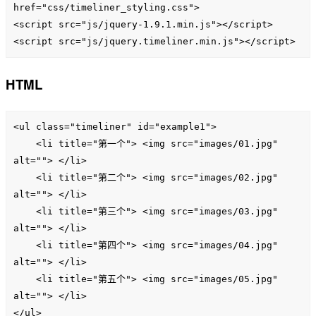
href="css/timeliner_styling.css">

<script src="js/jquery-1.9.1.min.js"></script>

<script src="js/jquery.timeliner.min.js"></script>
HTML
<ul class="timeliner" id="example1">

    <li title="第一个"> <img src="images/01.jpg" 
alt=""> </li>

    <li title="第二个"> <img src="images/02.jpg" 
alt=""> </li>

    <li title="第三个"> <img src="images/03.jpg" 
alt=""> </li>

    <li title="第四个"> <img src="images/04.jpg" 
alt=""> </li>

    <li title="第五个"> <img src="images/05.jpg" 
alt=""> </li>

</ul>