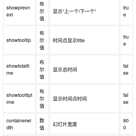
布
    }

showprevn
tru
尔
显示“上一个/下一个”
}

ext
e
值
function resumed_callback(id, slide) {

    if (id == 'example1') {

布
        $('#callback_log').html('幻灯片 "' + id + '" 
tru
showtooltip
尔
时间点显示title
重新开始从幻灯片 ' + slide);

e
值
    }

}

布
function click_callback(id, slide) {

showtotalti
fal
尔
显示总时间
    if (id == 'example1') {

me
se
值
        $('#callback_log').html('Clicked on slide ' 
+ slide + ' of Timeliner "' + id + '"');

布
    }

showtooltipt
fal
尔
显示时间点时间
}
ime
se
值
containerwi
数
80
幻灯片宽度
dth
0
值