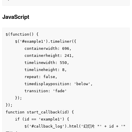
JavaScript
$(function() {

    $('#example1').timeliner({

        containerwidth: 696,

        containerheight: 241,

        timelinewidth: 550,

        timelineheight: 8,

        repeat: false,

        timedisplayposition: 'below',

        transition: 'fade'

    });

});

function start_callback(id) {

    if (id == 'example1') {

        $('#callback_log').html('幻灯片 "' + id + '" 