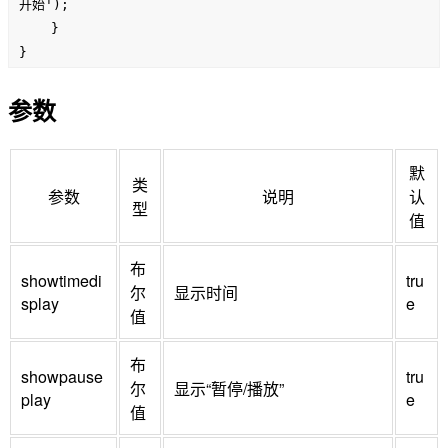
开始');

    }

}

function newslide_callback(id, slide) {

参数
    if (id == 'example1') {

        $('#callback_log').html('幻灯片 "' + id + '" 
切换到 ' + slide);

默
    }

类
参数
说明
认
}

型
值
function end_callback(id) {

    if (id == 'example1') {

布
        $('#callback_log').html('幻灯片 "' + id + '" 
showtimedi
tru
尔
显示时间
结束');

splay
e
值
    }

}

布
function paused_callback(id, slide) {

showpause
tru
尔
显示“暂停/播放”
    if (id == 'example1') {

play
e
值
        $('#callback_log').html('幻灯片 "' + id + '" 
暂停在幻灯片 ' + slide);
