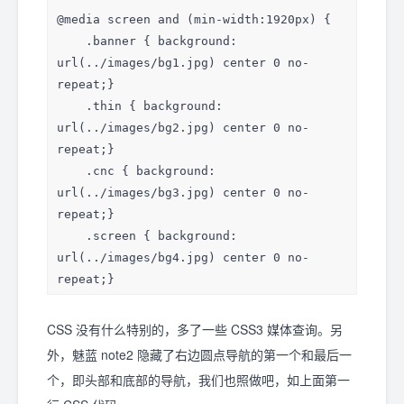
href="javascript:">在线商店</a></li>

@media screen and (min-width:1920px) {

                <li><a 
    .banner { background: 
href="javascript:">产品</a></li>

url(../images/bg1.jpg) center 0 no-
                <li><a 
repeat;}

href="javascript:">专卖店</a></li>

    .thin { background: 
                <li><a 
url(../images/bg2.jpg) center 0 no-
href="javascript:">Flyme</a></li>

repeat;}

                <li><a 
    .cnc { background: 
href="javascript:">服务</a></li>

url(../images/bg3.jpg) center 0 no-
                <li><a 
repeat;}

href="javascript:">社区</a></li>

    .screen { background: 
            </ul>

url(../images/bg4.jpg) center 0 no-
            <div class="login">

repeat;}

                <a href="javascript:">注
    .cpu { background: 
册</a>|<a href="javascript:">登陆</a>

url(../images/bg5.jpg) center 0 no-
CSS 没有什么特别的，多了一些 CSS3 媒体查询。另
            </div>

repeat;}

        </div>

外，魅蓝 note2 隐藏了右边圆点导航的第一个和最后一
    .camera { background: 
    </div>

个，即头部和底部的导航，我们也照做吧，如上面第一
url(../images/bg7.jpg) center 0 no-