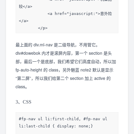
较</a>

            <a href="javascript:">意外险
</a>

        </p>

        <a class="buy-now" 
href="javascript:">立即购买</a>

最上面的 div.ml-nav 是二级导航，不用管它。
    </div>

div#dowebok 内才是滚屏内容，第一个 section 是头
</div>

部，最后一个是底部，我们希望它们高度自动，所以加
fp-auto-height 的 class，另外魅蓝 note2 默认是显示
<div id="dowebok">

“第二屏”，所以我们给第二个 section 加上 active 的
    <div class="section header fp-auto-
height">

class。
        <div class="center-wrap 
clearfix">

3、CSS
            <h1 class="meizu-logo"><a 
href="javascript:">MEIZU</a></h1>

#fp-nav ul li:first-child, #fp-nav ul 
            <ul class="nav">

li:last-child { display: none;}

                <li><a 