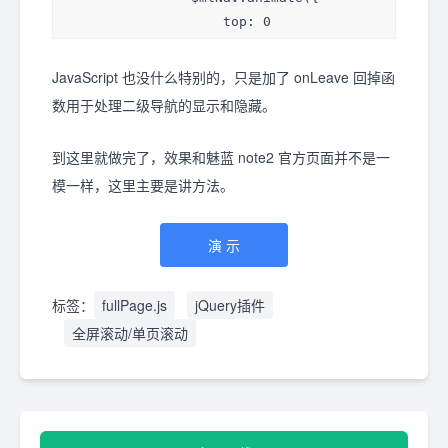
</div>
                    top: 0

                }, 400);

            } else if(index == 3 && 
JavaScript 也没什么特别的，只是加了 onLeave 回掉函
direction == 'up') {

数用于处理二级导航的显示和隐藏。
                $mlNav.animate({

                    top: 0

到这里就做完了，效果和魅蓝 note2 官方页面并不是一
                }, 500);

模一样，这里主要是讲方法。
            } else {

                $mlNav.animate({

                    top: -66

演 示
                }, 400);

            }

标签：
fullPage.js
jQuery插件
        }

全屏滚动/单页滚动
    });

});