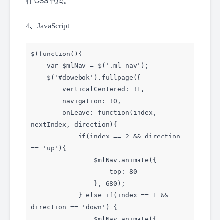
行 CSS 代码。
repeat;}

    <div class="section banner active">

    .flyme { background: 
        <div class="center-wrap">

4、JavaScript
url(../images/bg9.jpg) center 0 no-
            <div class="desc banner-
repeat;}

desc">

    ...

                <h1>青年良品</h1>

$(function(){

}

                <p>追求极致，轻易不说完美
    var $mlNav = $('.ml-nav');

@media screen and (max-width:1440px) {

&mdash;&mdash;半年时间内，我们便更新了魅蓝 
    $('#dowebok').fullpage({

    .cnc { background: 
note2。它从各个方面都更进一步；

        verticalCentered: !1,

url(../images/bg3-xs.jpg) center 0 no-
无论是 R 角弧线、还是更佳的相机算法、甚或是全新
        navigation: !0,

repeat;}

的 mBack 键……如此多的改进，只为给你一台更加完美
        onLeave: function(index, 
}
的「青年良品」。</p>

nextIndex, direction){

            </div>

            if(index == 2 && direction 
        </div>

== 'up'){

    </div>

                $mlNav.animate({

                    top: 80

    ...

                }, 680);

            } else if(index == 1 && 
    <div class="section footer fp-auto-
direction == 'down') {

height"></div>

                $mlNav.animate({
