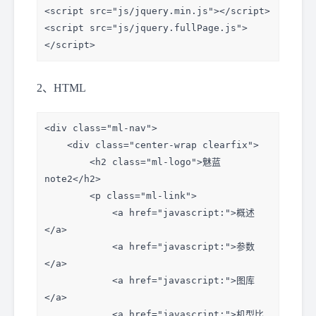
<script src="js/jquery.min.js"></script>

<script src="js/jquery.fullPage.js">
</script>
2、HTML
<div class="ml-nav">

    <div class="center-wrap clearfix">

        <h2 class="ml-logo">魅蓝
note2</h2>

        <p class="ml-link">

            <a href="javascript:">概述
</a>

            <a href="javascript:">参数
</a>

            <a href="javascript:">图库
</a>

            <a href="javascript:">机型比