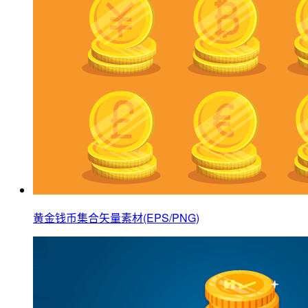
黄金钱币集合矢量素材(EPS/PNG)