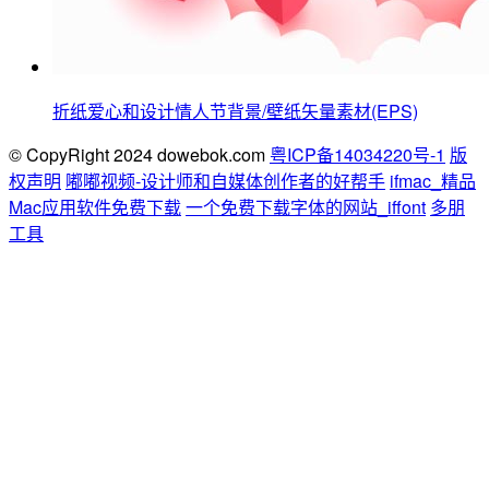
折纸爱心和设计情人节背景/壁纸矢量素材(EPS)
© CopyRight 2024 dowebok.com
粤ICP备14034220号-1
版
权声明
嘟嘟视频-设计师和自媒体创作者的好帮手
ifmac_精品
Mac应用软件免费下载
一个免费下载字体的网站_iffont
多朋
工具