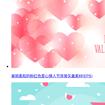
美丽柔和的粉红色爱心情人节背景矢量素材(EPS)