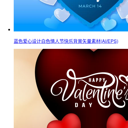
蓝色爱心设计白色情人节快乐背景矢量素材(AI/EPS)