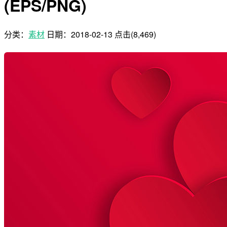
(EPS/PNG)
分类：
素材
日期：
2018-02-13
点击(8,469)