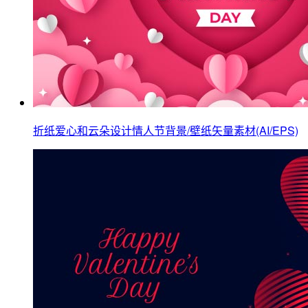
折纸爱心和云朵设计情人节背景/壁纸矢量素材(AI/EPS)