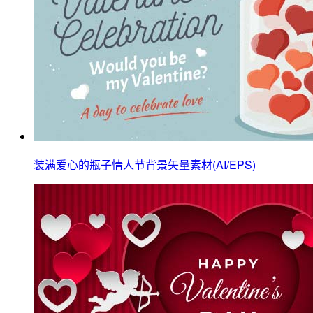
装满爱心的瓶子情人节背景矢量素材(AI/EPS)