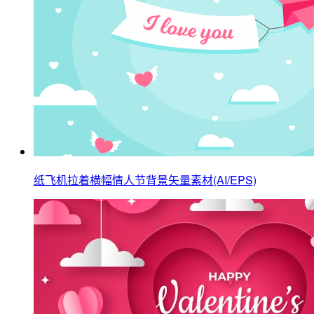
纸飞机拉着横幅情人节背景矢量素材(AI/EPS)