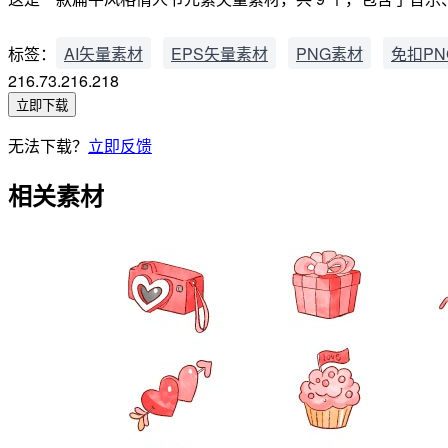
标签：
AI矢量素材
EPS矢量素材
PNG素材
免扣PN
216.73.216.218
立即下载
无法下载？
立即反馈
相关素材