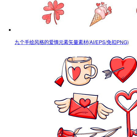
九个手绘风格的爱情元素矢量素材(AI/EPS/免扣PNG)