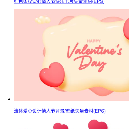
红色条纹爱心情人节快乐卡片矢量素材(EPS)
流体爱心设计情人节背景/壁纸矢量素材(EPS)