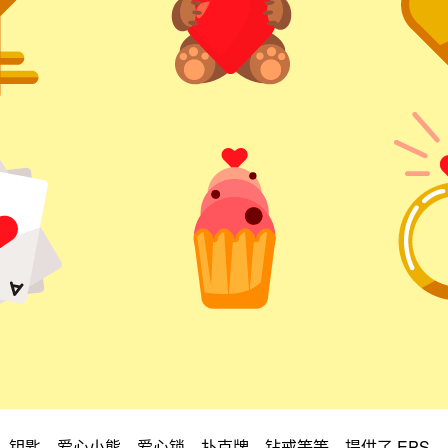
匙、爱心小熊、爱心锁、扑克牌、钻戒等等，提供了 EPS、AI、