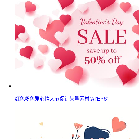
红色粉色爱心情人节促销矢量素材(AI/EPS)