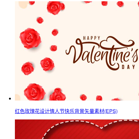
红色玫瑰花设计情人节快乐背景矢量素材(EPS)