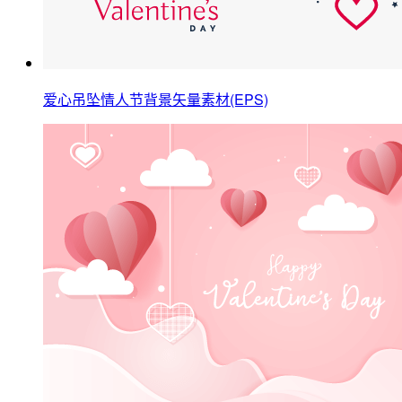
爱心吊坠情人节背景矢量素材(EPS)