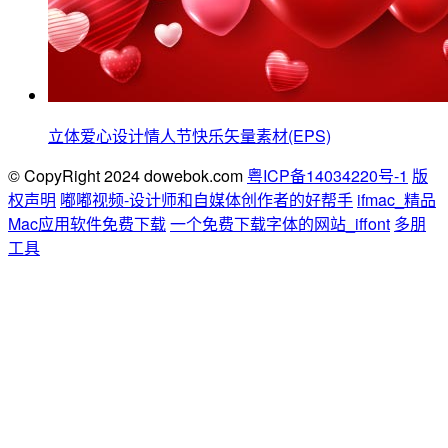
立体爱心设计情人节快乐矢量素材(EPS)
© CopyRight 2024 dowebok.com
粤ICP备14034220号-1
版
权声明
嘟嘟视频-设计师和自媒体创作者的好帮手
ifmac_精品
Mac应用软件免费下载
一个免费下载字体的网站_iffont
多朋
工具