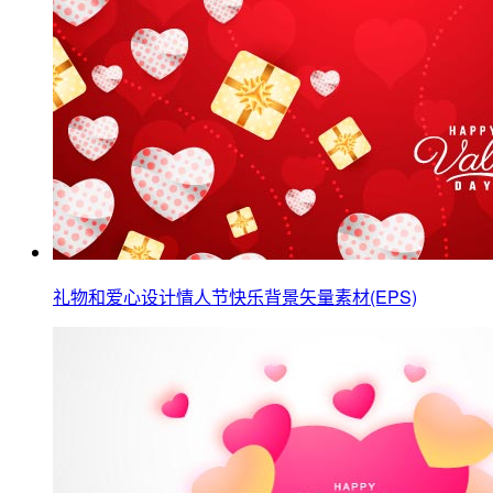
礼物和爱心设计情人节快乐背景矢量素材(EPS)