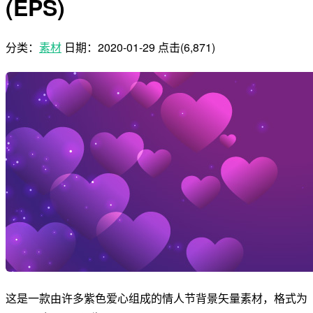
(EPS)
分类：
素材
日期：
2020-01-29
点击(6,871)
这是一款由许多紫色爱心组成的情人节背景矢量素材，格式为