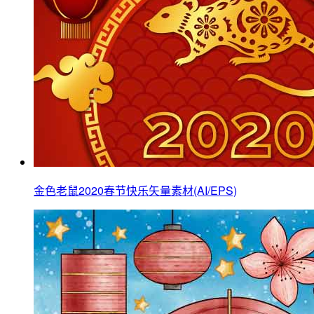
金色老鼠2020春节快乐矢量素材(AI/EPS)