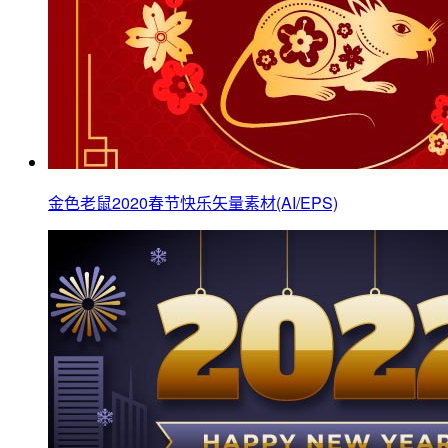
金色老鼠2020春节快乐矢量素材(AI/EPS)