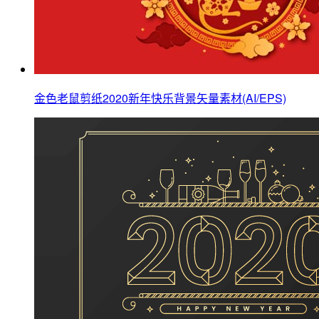
金色老鼠剪纸2020新年快乐背景矢量素材(AI/EPS)