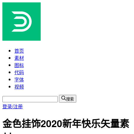
首页
素材
图标
代码
字体
视频
搜索
登录/注册
金色挂饰2020新年快乐矢量素