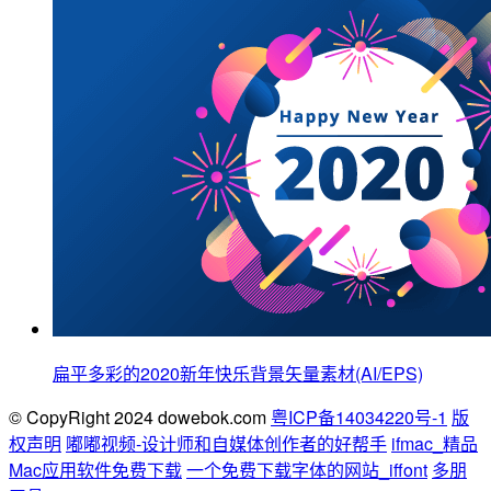
扁平多彩的2020新年快乐背景矢量素材(AI/EPS)
© CopyRight 2024 dowebok.com
粤ICP备14034220号-1
版
权声明
嘟嘟视频-设计师和自媒体创作者的好帮手
ifmac_精品
Mac应用软件免费下载
一个免费下载字体的网站_iffont
多朋