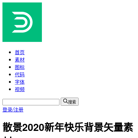
首页
素材
图标
代码
字体
视频
搜索
登录/注册
散景2020新年快乐背景矢量素