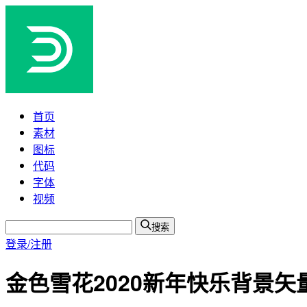
首页
素材
图标
代码
字体
视频
搜索
登录/注册
金色雪花2020新年快乐背景矢量