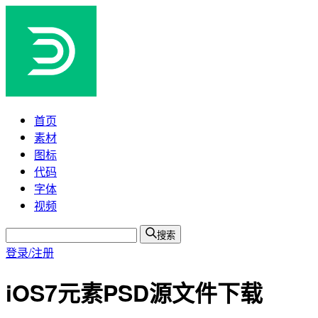
首页
素材
图标
代码
字体
视频
搜索
登录/注册
iOS7元素PSD源文件下载