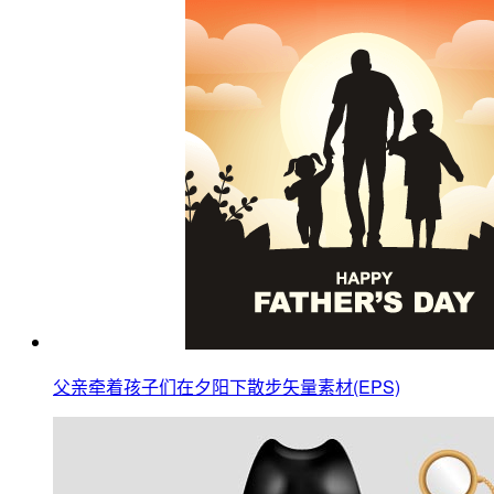
父亲牵着孩子们在夕阳下散步矢量素材(EPS)