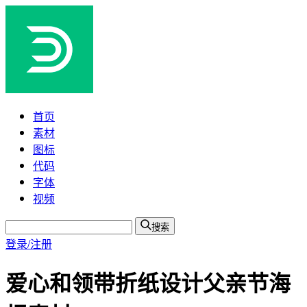
首页
素材
图标
代码
字体
视频
搜索
登录/注册
爱心和领带折纸设计父亲节海