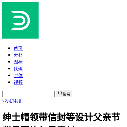
首页
素材
图标
代码
字体
视频
搜索
登录/注册
绅士帽领带信封等设计父亲节