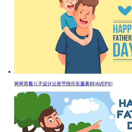
爸爸背着儿子设计父亲节快乐矢量素材(AI/EPS)