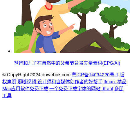
爸爸和儿子在自然中的父亲节背景矢量素材(EPS/AI)
© CopyRight 2024 dowebok.com
粤ICP备14034220号-1
版
权声明
嘟嘟视频-设计师和自媒体创作者的好帮手
ifmac_精品
Mac应用软件免费下载
一个免费下载字体的网站_iffont
多朋
工具