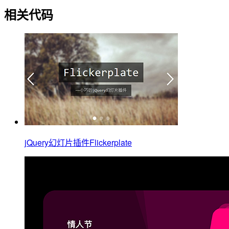
相关代码
jQuery幻灯片插件Flickerplate