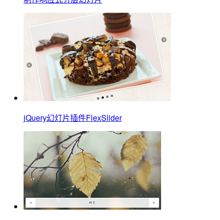
jQuery幻灯片插件FlexSlider