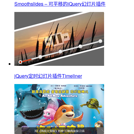
Smoothslides – 可平移的jQuery幻灯片插件
jQuery定时幻灯片插件Timeliner