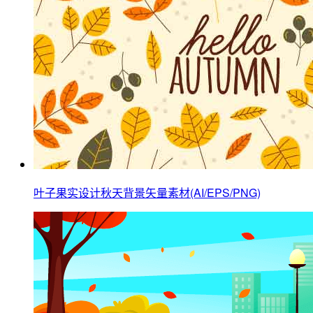
叶子果实设计秋天背景矢量素材(AI/EPS/PNG)