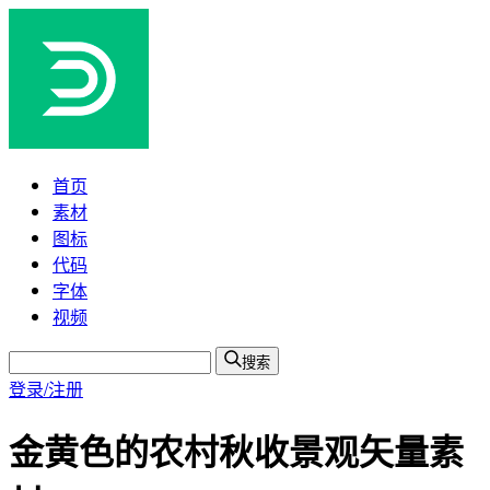
首页
素材
图标
代码
字体
视频
搜索
登录/注册
金黄色的农村秋收景观矢量素