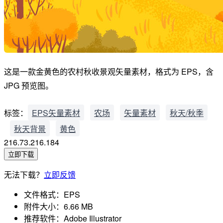
这是一款金黄色的农村秋收景观矢量素材，格式为 EPS，含
JPG 预览图。
标签：
EPS矢量素材
农场
矢量素材
秋天/秋季
秋天背景
黄色
216.73.216.184
立即下载
无法下载？
立即反馈
文件格式：
EPS
附件大小：
6.66 MB
推荐软件：
Adobe Illustrator