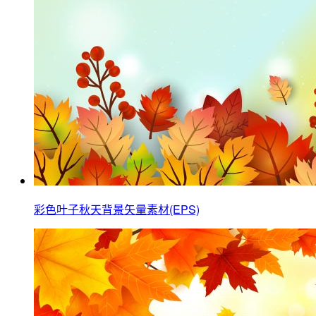
彩色叶子秋天背景矢量素材(EPS)