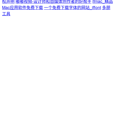
权声明
嘟嘟视频-设计师和自媒体创作者的好帮手
ifmac_精品
Mac应用软件免费下载
一个免费下载字体的网站_iffont
多朋
工具