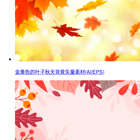
金黄色的叶子秋天背景矢量素材(AI/EPS)