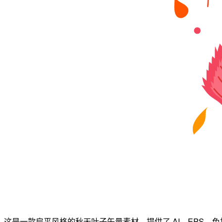
这是一款扁平风格的秋天叶子矢量素材，提供了 AI、EPS、免扣 