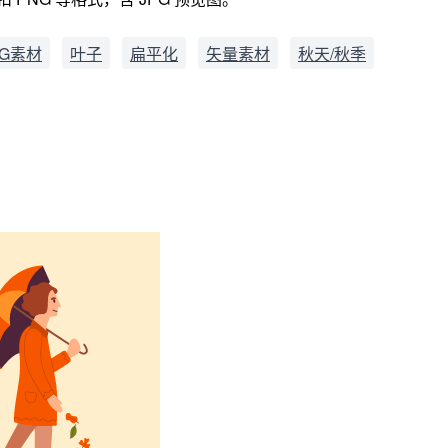
G素材
叶子
扁平化
矢量素材
秋天/秋季