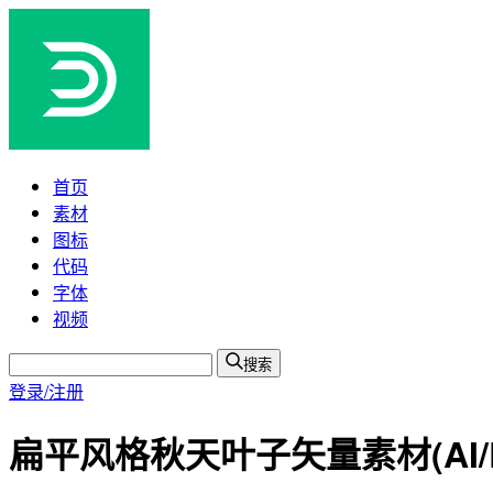
首页
素材
图标
代码
字体
视频
搜索
登录/注册
扁平风格秋天叶子矢量素材(AI/E