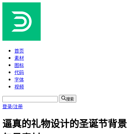
首页
素材
图标
代码
字体
视频
搜索
登录/注册
逼真的礼物设计的圣诞节背景