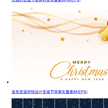
金色圣诞铃铛设计圣诞节背景矢量素材(EPS)