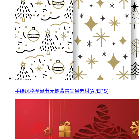
手绘风格圣诞节无缝背景矢量素材(AI/EPS)