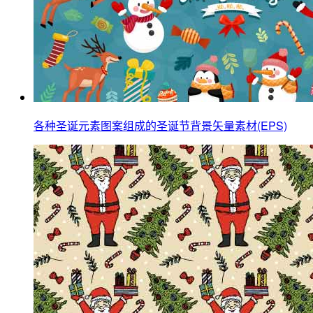
各种圣诞元素图案组成的圣诞节背景矢量素材(EPS)