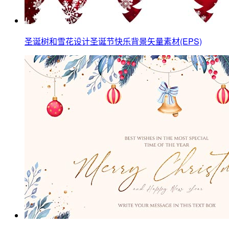
圣诞树和雪花设计圣诞节快乐背景矢量素材(EPS)