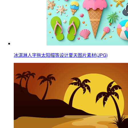
冰淇淋人字拖太阳帽等设计夏天图片素材(JPG)