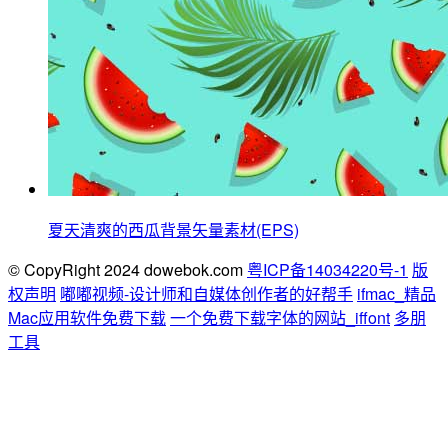
夏天清爽的西瓜背景矢量素材(EPS)
© CopyRight 2024 dowebok.com
粤ICP备14034220号-1
版
权声明
嘟嘟视频-设计师和自媒体创作者的好帮手
ifmac_精品
Mac应用软件免费下载
一个免费下载字体的网站_iffont
多朋
工具