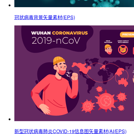
冠状病毒背景矢量素材(EPS)
新型冠状病毒肺炎COVID-19信息图矢量素材(AI/EPS)