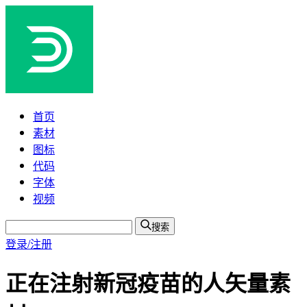
首页
素材
图标
代码
字体
视频
搜索
登录/注册
正在注射新冠疫苗的人矢量素