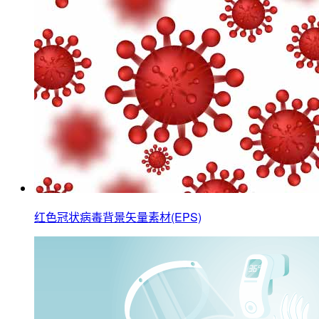
红色冠状病毒背景矢量素材(EPS)