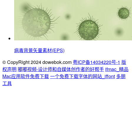
病毒背景矢量素材(EPS)
© CopyRight 2024 dowebok.com
粤ICP备14034220号-1
版
权声明
嘟嘟视频-设计师和自媒体创作者的好帮手
ifmac_精品
Mac应用软件免费下载
一个免费下载字体的网站_iffont
多朋
工具