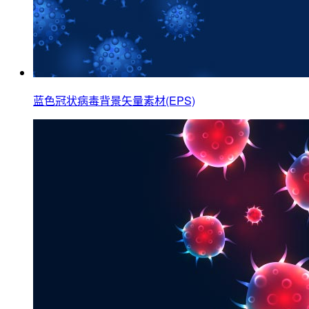
蓝色冠状病毒背景矢量素材(EPS)