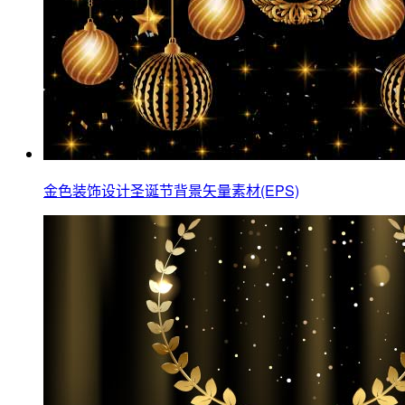
金色装饰设计圣诞节背景矢量素材(EPS)