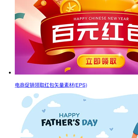
电商促销领取红包矢量素材(EPS)