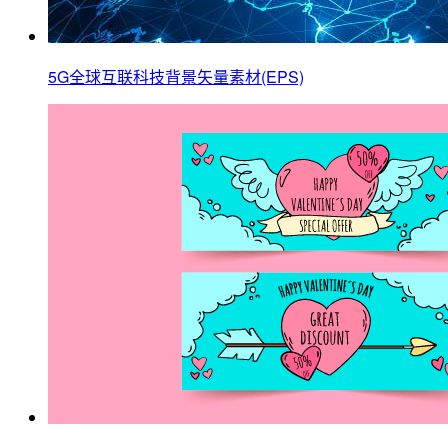
5G全球互联科技背景矢量素材(EPS)