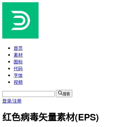
首页
素材
图标
代码
字体
视频
搜索
登录/注册
红色病毒矢量素材(EPS)