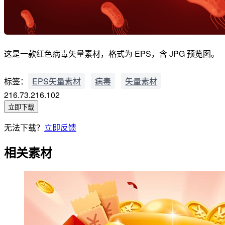
这是一款红色病毒矢量素材，格式为 EPS，含 JPG 预览图。
标签：
EPS矢量素材
病毒
矢量素材
216.73.216.102
立即下载
无法下载？
立即反馈
相关素材