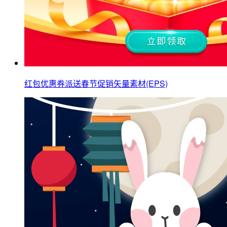
红包优惠券派送春节促销矢量素材(EPS)