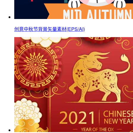
创意中秋节背景矢量素材(EPS/AI)