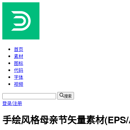
首页
素材
图标
代码
字体
视频
搜索
登录/注册
手绘风格母亲节矢量素材(EPS/AI