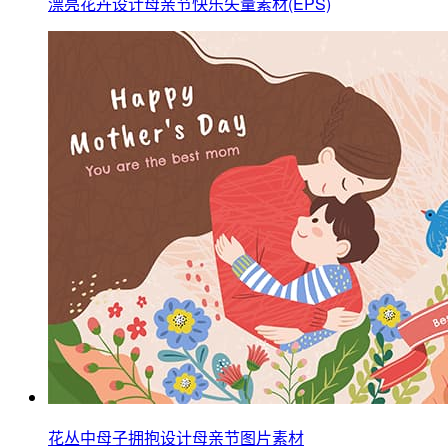
漂亮花卉设计母亲节快乐矢量素材(EPS)
花丛中母子拥抱设计母亲节图片素材