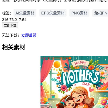
标签：
AI矢量素材
EPS矢量素材
PNG素材
免扣PN
216.73.217.54
立即下载
无法下载？
立即反馈
相关素材