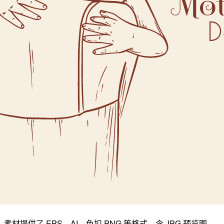
供了 EPS、AI、免扣 PNG 等格式，含 JPG 预览图。