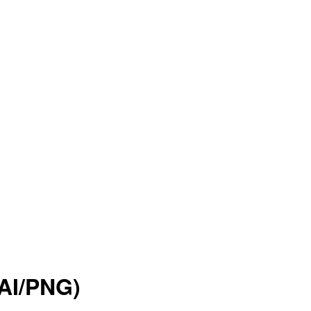
/PNG)