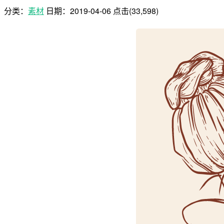
分类：
素材
日期：
2019-04-06
点击(33,598)