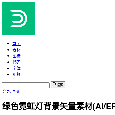
首页
素材
图标
代码
字体
视频
搜索
登录/注册
绿色霓虹灯背景矢量素材(AI/EP