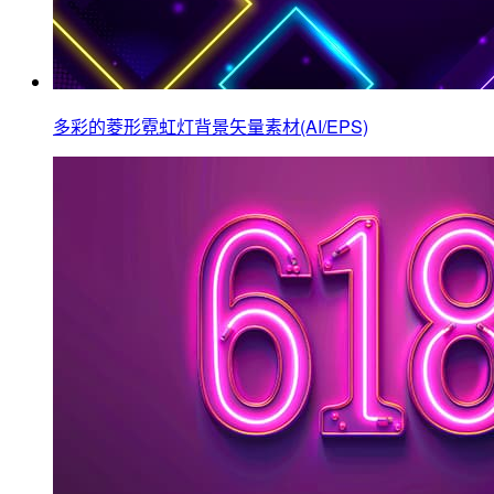
多彩的菱形霓虹灯背景矢量素材(AI/EPS)