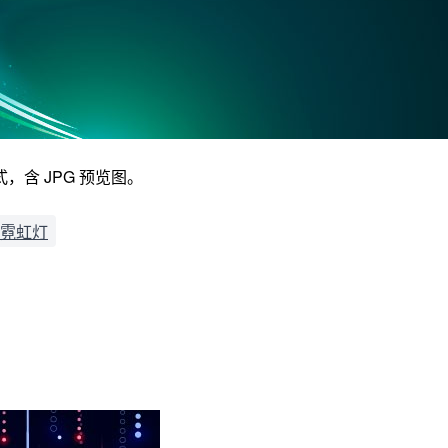
，含 JPG 预览图。
霓虹灯