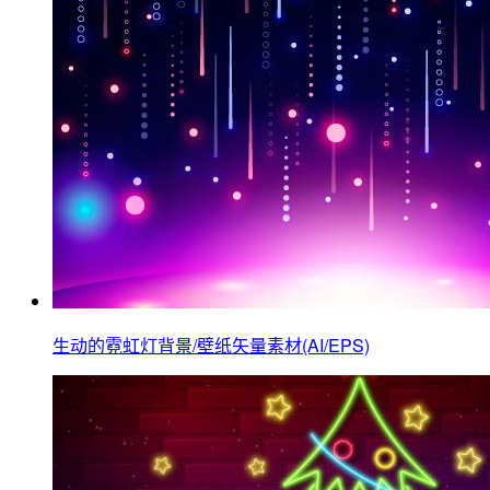
生动的霓虹灯背景/壁纸矢量素材(AI/EPS)