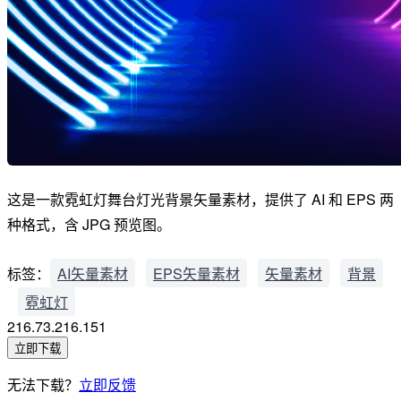
这是一款霓虹灯舞台灯光背景矢量素材，提供了 AI 和 EPS 两
种格式，含 JPG 预览图。
标签：
AI矢量素材
EPS矢量素材
矢量素材
背景
霓虹灯
216.73.216.151
立即下载
无法下载？
立即反馈