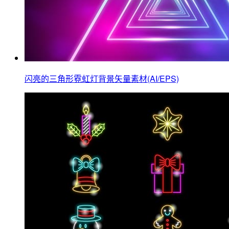
闪亮的三角形霓虹灯背景矢量素材(AI/EPS)