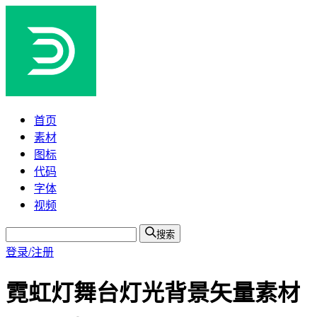
首页
素材
图标
代码
字体
视频
搜索
登录/注册
霓虹灯舞台灯光背景矢量素材