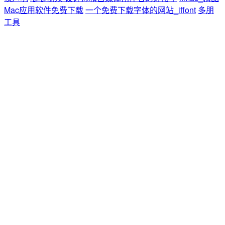
Mac应用软件免费下载
一个免费下载字体的网站_iffont
多朋
工具