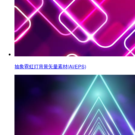
抽象霓虹灯背景矢量素材(AI/EPS)