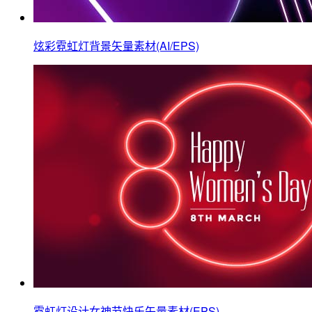
炫彩霓虹灯背景矢量素材(AI/EPS)
霓虹灯设计女神节快乐矢量素材(EPS)