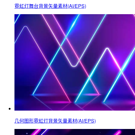
霓虹灯舞台背景矢量素材(AI/EPS)
几何图形霓虹灯背景矢量素材(AI/EPS)