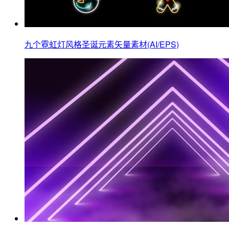
九个霓虹灯风格圣诞元素矢量素材(AI/EPS)