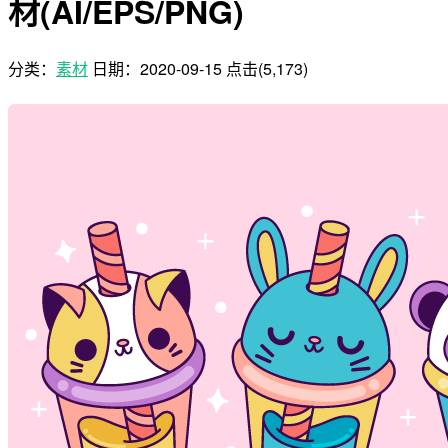
材(AI/EPS/PNG)
分类：
素材
日期：
2020-09-15
点击(5,173)