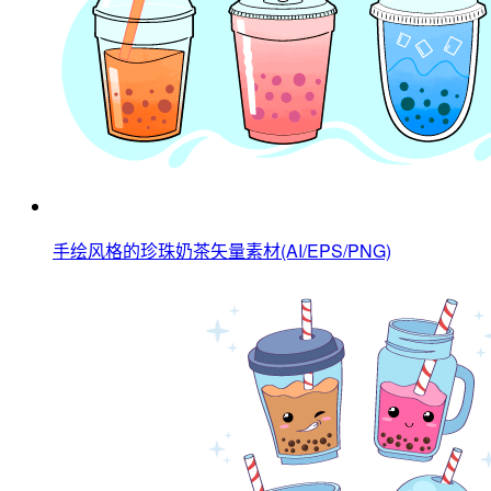
手绘风格的珍珠奶茶矢量素材(AI/EPS/PNG)