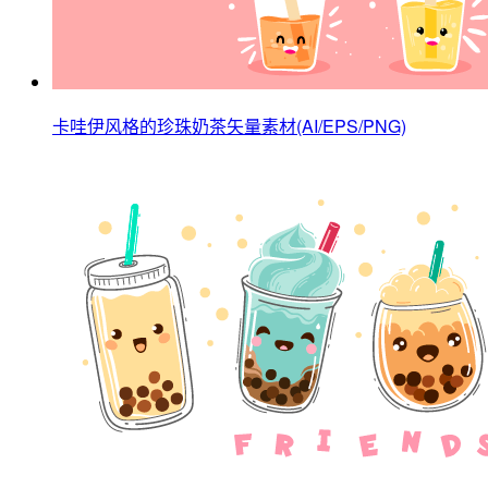
卡哇伊风格的珍珠奶茶矢量素材(AI/EPS/PNG)