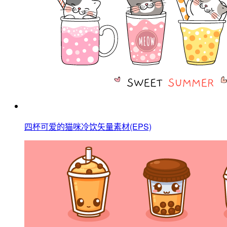
四杯可爱的猫咪冷饮矢量素材(EPS)