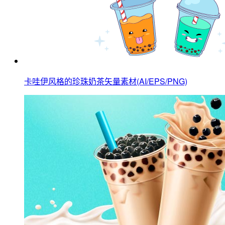
卡哇伊风格的珍珠奶茶矢量素材(AI/EPS/PNG)