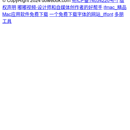
© CopyRight 2024 dowebok.com
粤ICP备14034220号-1
版
权声明
嘟嘟视频-设计师和自媒体创作者的好帮手
ifmac_精品
Mac应用软件免费下载
一个免费下载字体的网站_iffont
多朋
工具