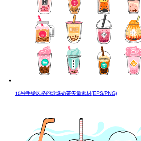
15种手绘风格的珍珠奶茶矢量素材(EPS/PNG)