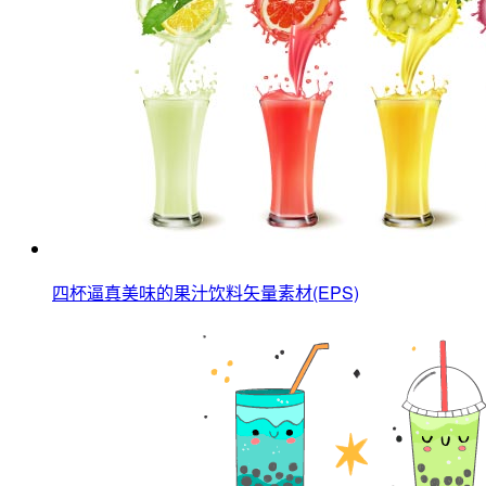
四杯逼真美味的果汁饮料矢量素材(EPS)