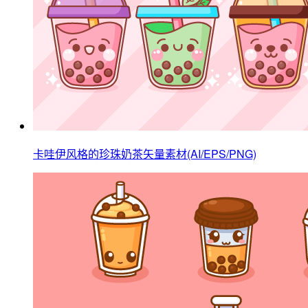
卡哇伊风格的珍珠奶茶矢量素材(AI/EPS/PNG)