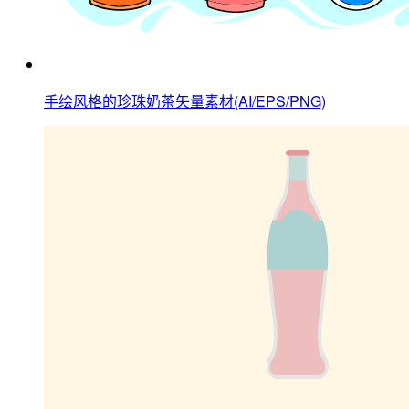
手绘风格的珍珠奶茶矢量素材(AI/EPS/PNG)