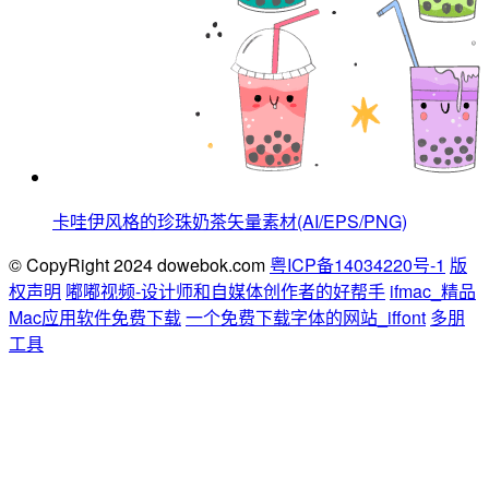
卡哇伊风格的珍珠奶茶矢量素材(AI/EPS/PNG)
© CopyRight 2024 dowebok.com
粤ICP备14034220号-1
版
权声明
嘟嘟视频-设计师和自媒体创作者的好帮手
ifmac_精品
Mac应用软件免费下载
一个免费下载字体的网站_iffont
多朋
工具