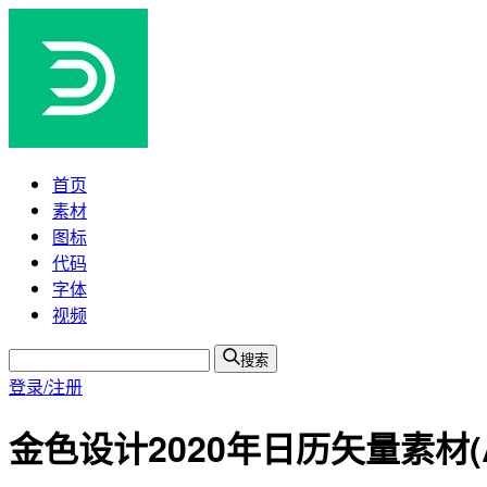
首页
素材
图标
代码
字体
视频
搜索
登录/注册
金色设计2020年日历矢量素材(AI