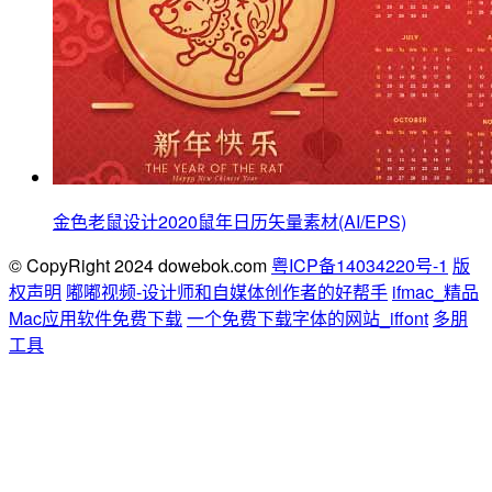
金色老鼠设计2020鼠年日历矢量素材(AI/EPS)
© CopyRight 2024 dowebok.com
粤ICP备14034220号-1
版
权声明
嘟嘟视频-设计师和自媒体创作者的好帮手
ifmac_精品
Mac应用软件免费下载
一个免费下载字体的网站_iffont
多朋
工具