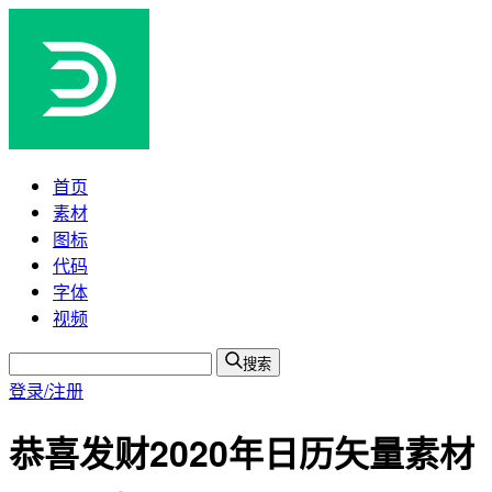
首页
素材
图标
代码
字体
视频
搜索
登录/注册
恭喜发财2020年日历矢量素材