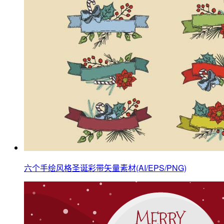
六个手绘风格圣诞彩带矢量素材(AI/EPS/PNG)