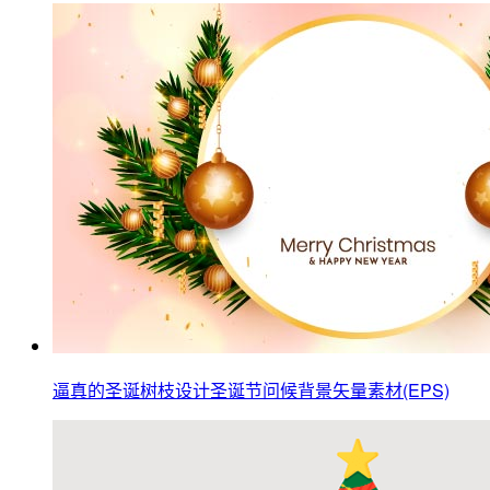
逼真的圣诞树枝设计圣诞节问候背景矢量素材(EPS)