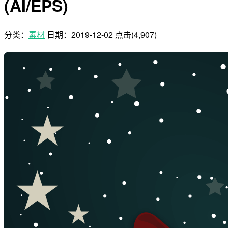
(AI/EPS)
分类：
素材
日期：
2019-12-02
点击(4,907)