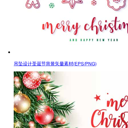
吊坠设计圣诞节背景矢量素材(EPS/PNG)