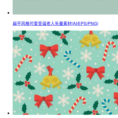
扁平风格可爱圣诞老人矢量素材(AI/EPS/PNG)