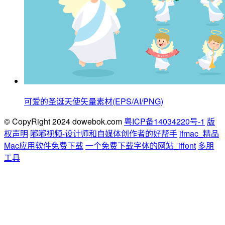
可爱的圣诞天使矢量素材(EPS/AI/PNG)
© CopyRight 2024 dowebok.com
粤ICP备14034220号-1
版
权声明
嘟嘟视频-设计师和自媒体创作者的好帮手
ifmac_精品
Mac应用软件免费下载
一个免费下载字体的网站_iffont
多朋
工具