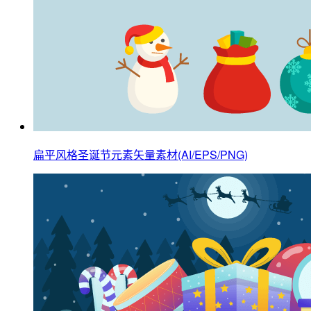
扁平风格圣诞节元素矢量素材(AI/EPS/PNG)