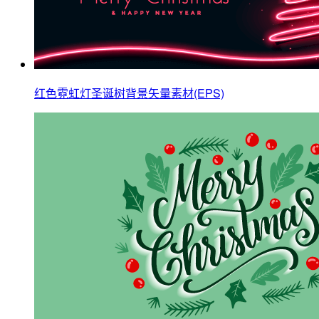
红色霓虹灯圣诞树背景矢量素材(EPS)