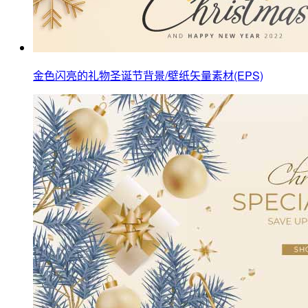
金色闪亮的礼物圣诞节背景/壁纸矢量素材(EPS)