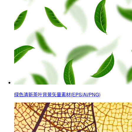
绿色清新茶叶背景矢量素材(EPS/AI/PNG)