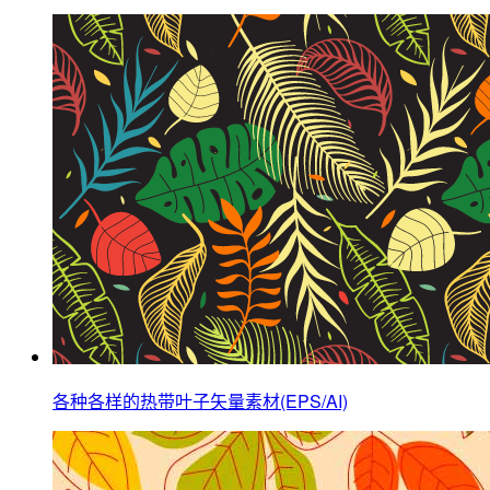
各种各样的热带叶子矢量素材(EPS/AI)