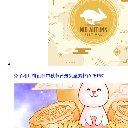
兔子和月饼设计中秋节背景矢量素材(AI/EPS)