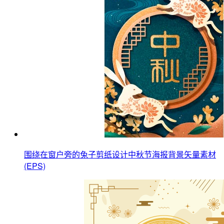
围绕在窗户旁的兔子剪纸设计中秋节海报背景矢量素材
(EPS)