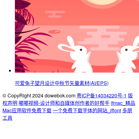
可爱兔子望月设计中秋节矢量素材(AI/EPS)
© CopyRight 2024 dowebok.com
粤ICP备14034220号-1
版
权声明
嘟嘟视频-设计师和自媒体创作者的好帮手
ifmac_精品
Mac应用软件免费下载
一个免费下载字体的网站_iffont
多朋
工具