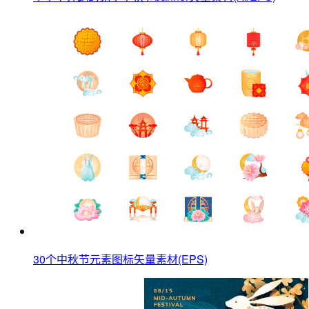
30个中秋节元素图标矢量素材(EPS)