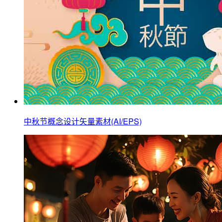
中秋节概念设计矢量素材(AI/EPS)