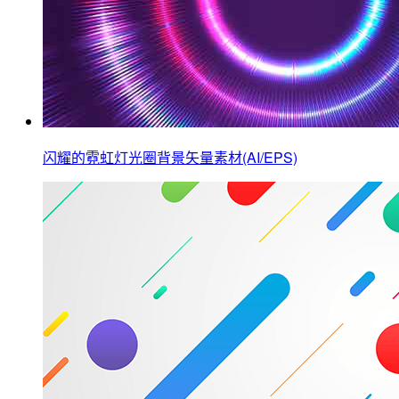
闪耀的霓虹灯光圈背景矢量素材(AI/EPS)