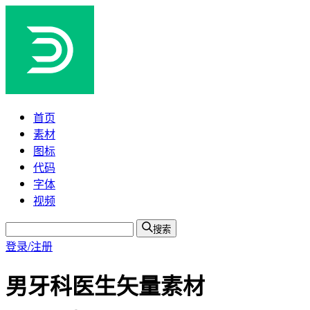
首页
素材
图标
代码
字体
视频
搜索
登录/注册
男牙科医生矢量素材