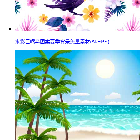
水彩巨嘴鸟图案夏季背景矢量素材(AI/EPS)