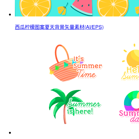
西瓜柠檬图案夏天背景矢量素材(AI/EPS)