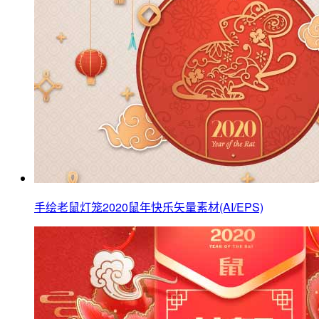
手绘老鼠灯笼2020鼠年快乐矢量素材(AI/EPS)