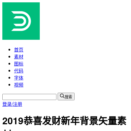
首页
素材
图标
代码
字体
视频
搜索
登录/注册
2019恭喜发财新年背景矢量素