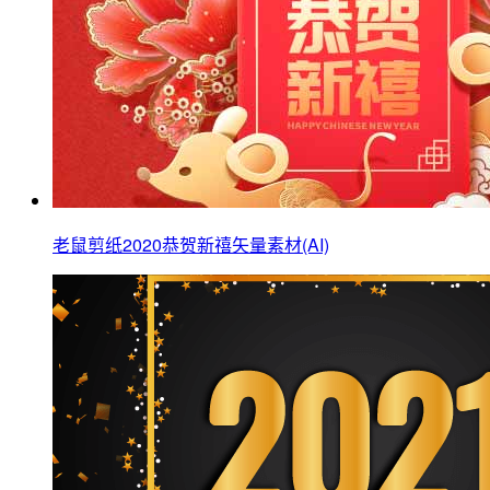
老鼠剪纸2020恭贺新禧矢量素材(AI)