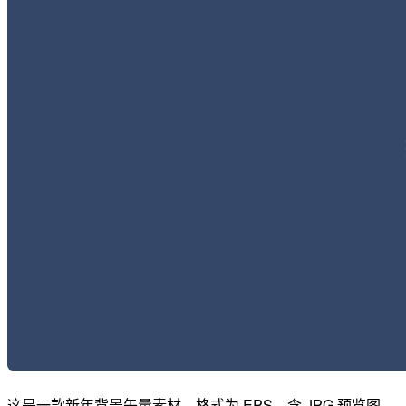
这是一款新年背景矢量素材，格式为 EPS，含 JPG 预览图。