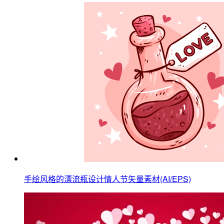
手绘风格的漂流瓶设计情人节矢量素材(AI/EPS)