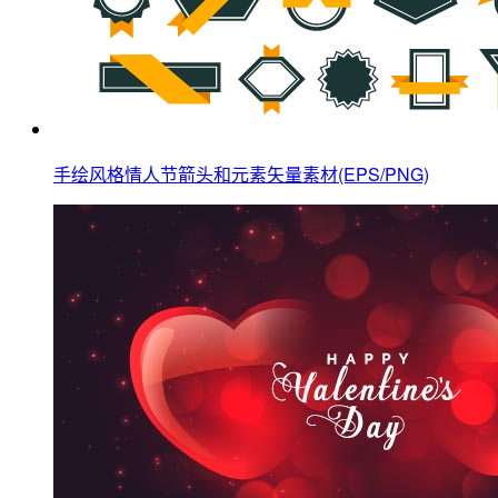
手绘风格情人节箭头和元素矢量素材(EPS/PNG)