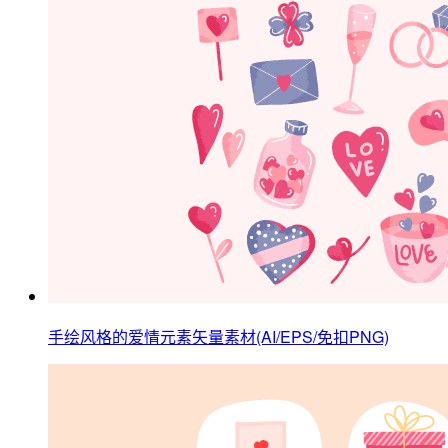
手绘风格的爱情元素矢量素材(AI/EPS/免扣PNG)