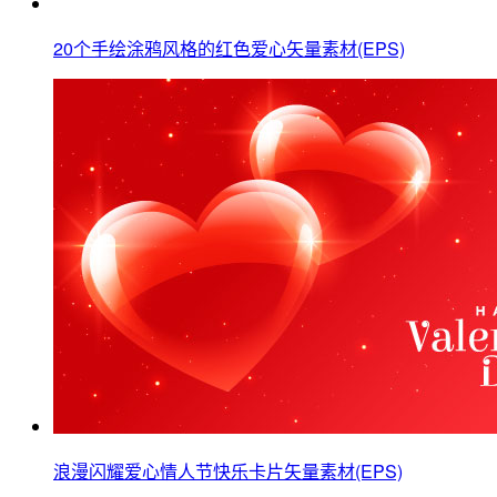
20个手绘涂鸦风格的红色爱心矢量素材(EPS)
浪漫闪耀爱心情人节快乐卡片矢量素材(EPS)