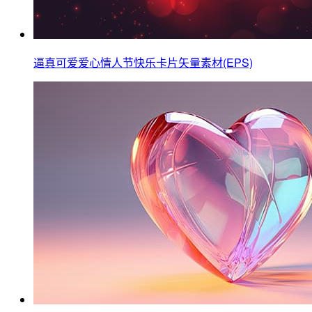
逼真可爱爱心情人节快乐卡片矢量素材(EPS)