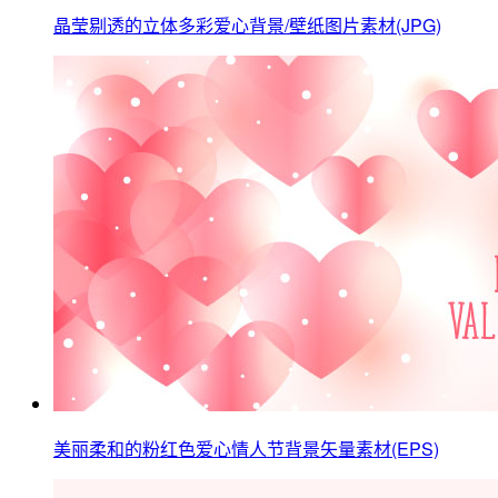
晶莹剔透的立体多彩爱心背景/壁纸图片素材(JPG)
美丽柔和的粉红色爱心情人节背景矢量素材(EPS)