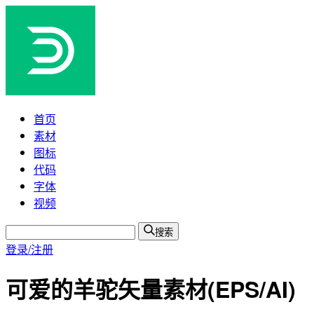
首页
素材
图标
代码
字体
视频
搜索
登录/注册
可爱的羊驼矢量素材(EPS/AI)