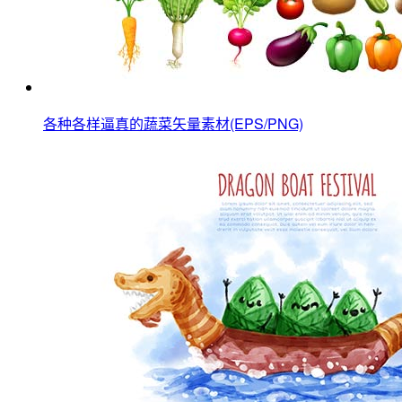
各种各样逼真的蔬菜矢量素材(EPS/PNG)