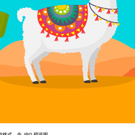
种格式，含 JPG 预览图。