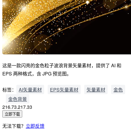
这是一款闪亮的金色粒子波浪背景矢量素材，提供了 AI 和
EPS 两种格式，含 JPG 预览图。
标签：
AI矢量素材
EPS矢量素材
矢量素材
金色
金色背景
216.73.217.33
立即下载
无法下载？
立即反馈