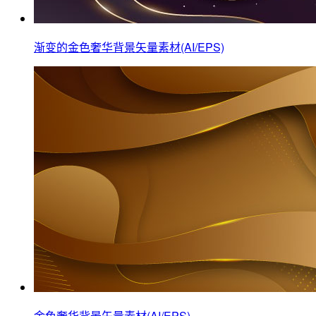
渐变的金色奢华背景矢量素材(AI/EPS)
金色奢华背景矢量素材(AI/EPS)