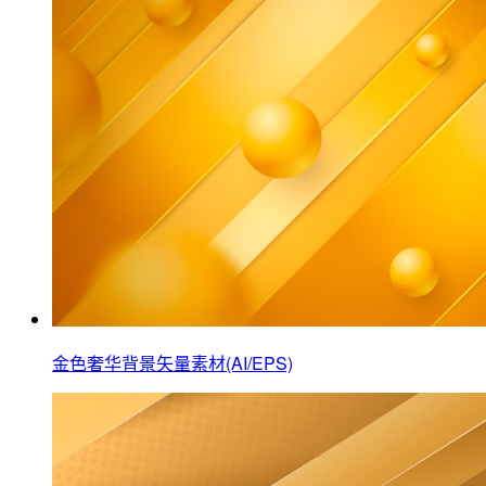
金色奢华背景矢量素材(AI/EPS)