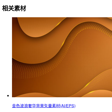
相关素材
金色波浪奢华背景矢量素材(AI/EPS)