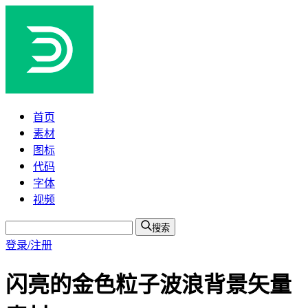
首页
素材
图标
代码
字体
视频
搜索
登录/注册
闪亮的金色粒子波浪背景矢量