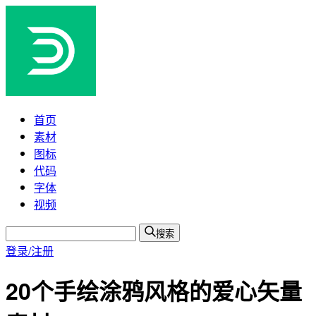
首页
素材
图标
代码
字体
视频
搜索
登录/注册
20个手绘涂鸦风格的爱心矢量