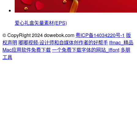
爱心礼盒矢量素材(EPS)
© CopyRight 2024 dowebok.com
粤ICP备14034220号-1
版
权声明
嘟嘟视频-设计师和自媒体创作者的好帮手
ifmac_精品
Mac应用软件免费下载
一个免费下载字体的网站_iffont
多朋
工具