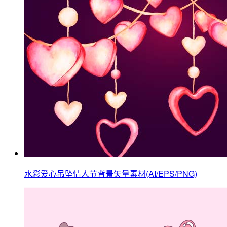
水彩爱心吊坠情人节背景矢量素材(AI/EPS/PNG)