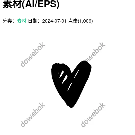
素材(AI/EPS)
分类：
素材
日期：
2024-07-01
点击(1,006)