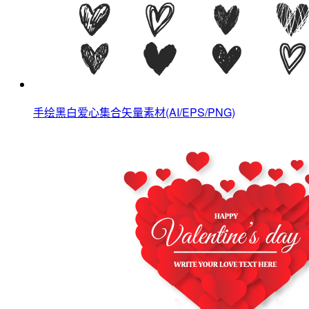
手绘黑白爱心集合矢量素材(AI/EPS/PNG)