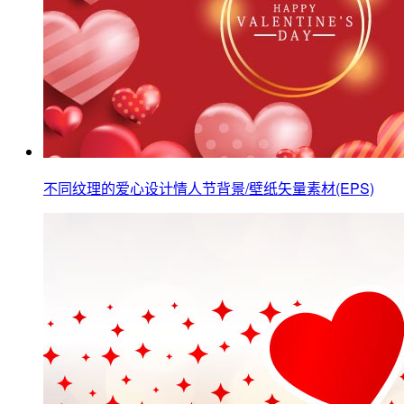
不同纹理的爱心设计情人节背景/壁纸矢量素材(EPS)