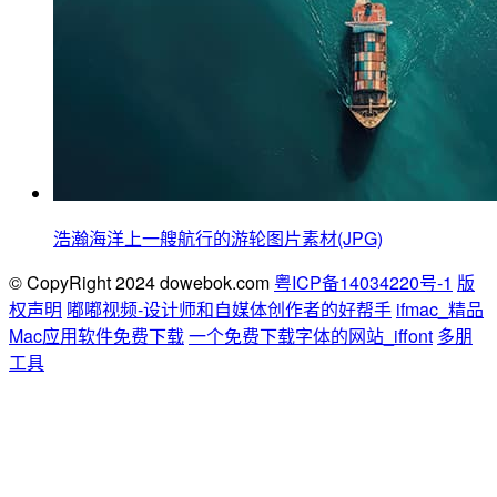
浩瀚海洋上一艘航行的游轮图片素材(JPG)
© CopyRight 2024 dowebok.com
粤ICP备14034220号-1
版
权声明
嘟嘟视频-设计师和自媒体创作者的好帮手
ifmac_精品
Mac应用软件免费下载
一个免费下载字体的网站_iffont
多朋
工具