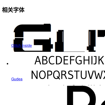
相关字体
Glitch Inside
Gudea