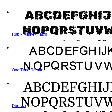
Rubik Marker Hatch
One Time Roman
Domine