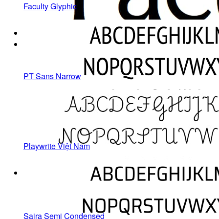
Faculty Glyphic
PT Sans Narrow
Playwrite Việt Nam
Saira Semi Condensed