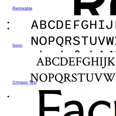
Remixable
Sono
Crimson Text