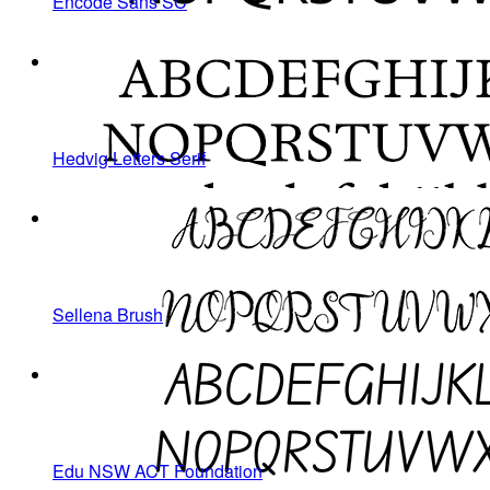
Encode Sans SC
Hedvig Letters Serif
Sellena Brush
Edu NSW ACT Foundation