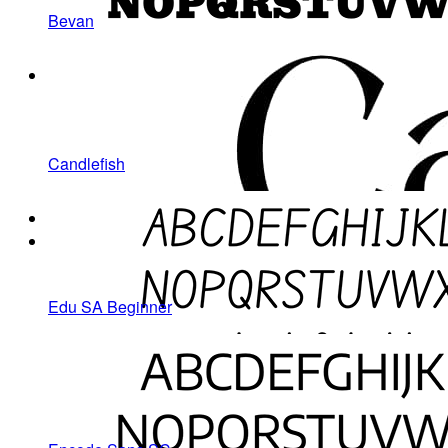
Bevan
Candlefish
Edu SA Beginner