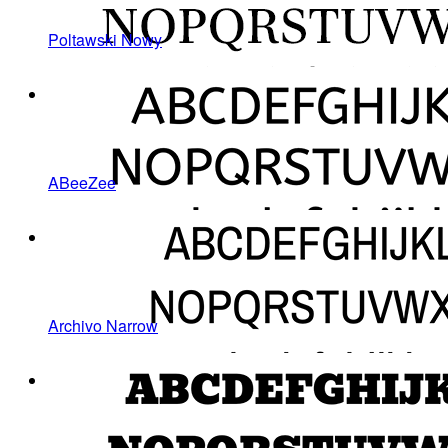
Poltawski Nowy
ABeeZee
Archivo Narrow