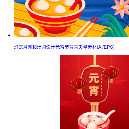
灯笼月亮和汤圆设计元宵节背景矢量素材(AI/EPS)