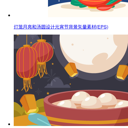
灯笼月亮和汤圆设计元宵节背景矢量素材(EPS)