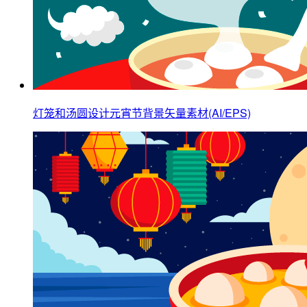
灯笼和汤圆设计元宵节背景矢量素材(AI/EPS)