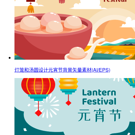
灯笼和汤圆设计元宵节背景矢量素材(AI/EPS)