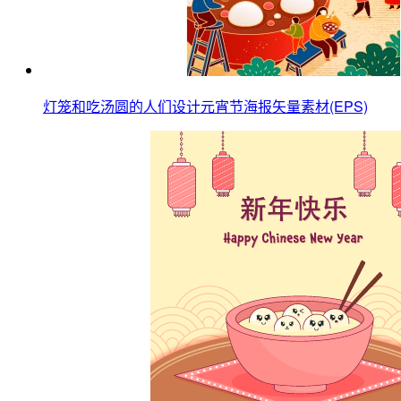
灯笼和吃汤圆的人们设计元宵节海报矢量素材(EPS)