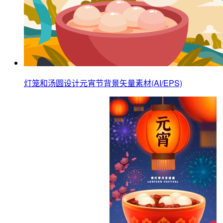
灯笼和汤圆设计元宵节背景矢量素材(AI/EPS)