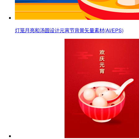
灯笼月亮和汤圆设计元宵节背景矢量素材(AI/EPS)