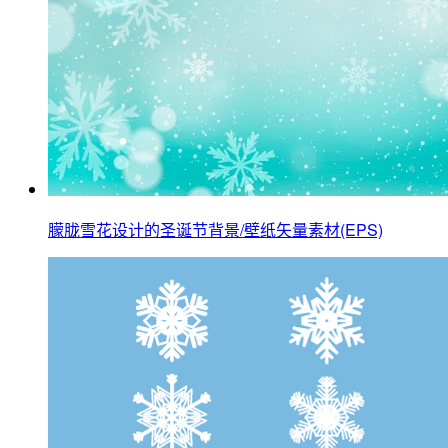
朦胧雪花设计的圣诞节背景/壁纸矢量素材(EPS)