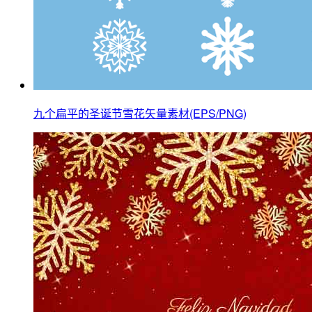
九个扁平的圣诞节雪花矢量素材(EPS/PNG)