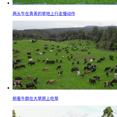
两头牛在青青的草地上行走慢动作
俯看牛群在大草原上吃草