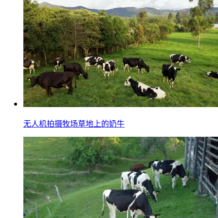
无人机拍摄牧场草地上的奶牛