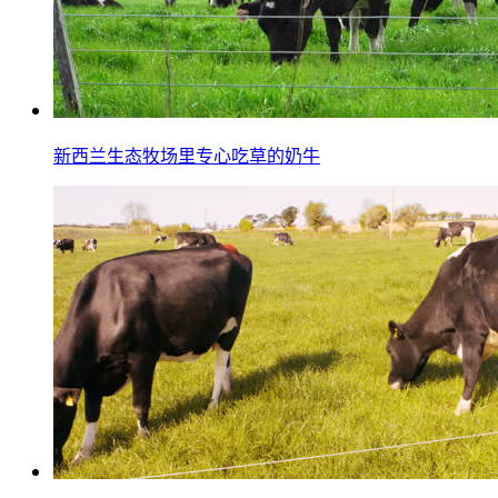
新西兰生态牧场里专心吃草的奶牛