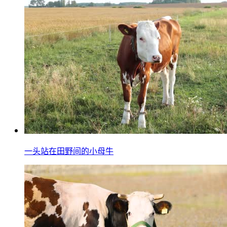
一头站在田野间的小母牛