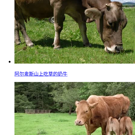
阿尔卑斯山上吃草的奶牛