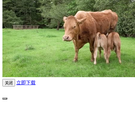
立即下载
关闭