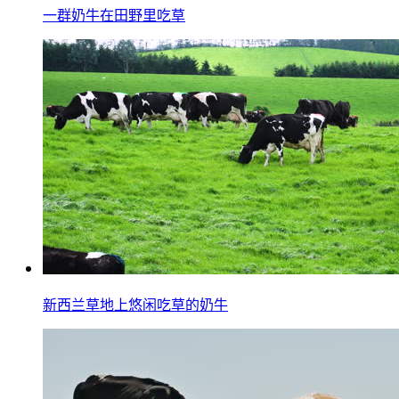
一群奶牛在田野里吃草
新西兰草地上悠闲吃草的奶牛