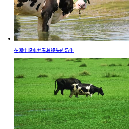
在湖中喝水并看着镜头的奶牛