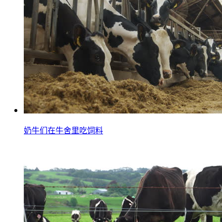
奶牛们在牛舍里吃饲料