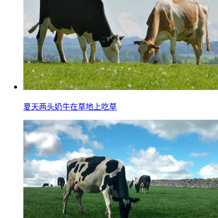
夏天两头奶牛在草地上吃草